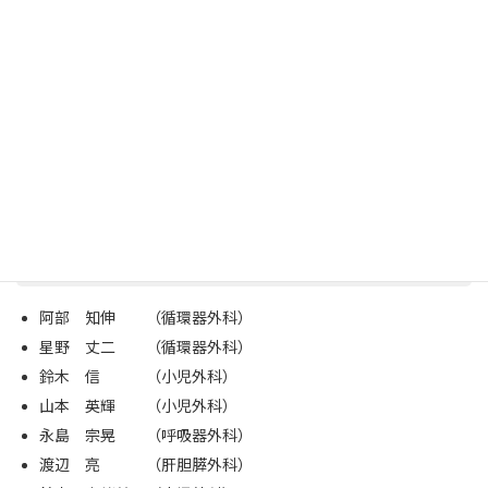
細井 信宏 （消化管外科）
成澤 英司 （呼吸器外科）
奥山 隆之 （肝胆膵外科）
関 孝博 （消化管外科）
上原 弘聖 （消化管外科）
清水 祐太朗 （消化管外科）
成澤 瑛理子 （乳腺・内分泌外科）
非常勤講師
阿部 知伸 （循環器外科）
星野 丈二 （循環器外科）
鈴木 信 （小児外科）
山本 英輝 （小児外科）
永島 宗晃 （呼吸器外科）
渡辺 亮 （肝胆膵外科）